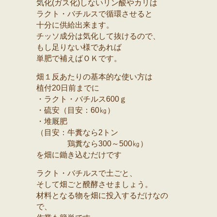
気化(ガス化)しないリン酸やカリは
ラクト・バチルスで循環させると
十分に供給出来ます。
チッソ成分は気化して抜けるので、
もし足りない様であれば
単肥で補えばＯＫです。
畑１反あたりの基本的な使い方は
植付20日前までに
・ラクト・バチルス600ｇ
・硫安（目安：60㎏）
・堆厩肥
（目安：牛糞なら2トン
鶏糞なら300～500㎏）
を畑に鋤き込むだけです
ラクト・バチルスで土ごと、
そして畑ごと醗酵させましょう。
材料となる物を畑に投入するだけなの
で、