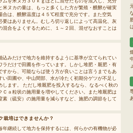
ラムを米ヌカ３０ｋｇほどに混ぜたものを混入し、充分
と米ヌカの量は、もっと多くした方が繁殖・醗酵が確実
場合は、醗酵温度は４５℃程度で充分です。また空気
必要はありません。むしろ切り返しによって高温化、灰
の混合をよくするために、１～２回、混ぜなおすことは
鋤込みだけで地力を維持するように基準が立てられてい
ワラだけで田圃を作っています。しかし堆肥・厩肥・有
ですから、可能ならば使う方が良いことは言うまでもあ
すい田圃や、中山間部、水が冷たく初期分ゲツが不足し
めします。 ただし堆厩肥を投入するなら、なるべく秋の
クＣａ粒状の施用量を増やしてください。また堆厩肥は
窒素（硫安）の施用量を減らすなど、施肥の調節をして
ク栽培はできませんか？
毎年継続して地力を保持するには、何らかの有機物が必