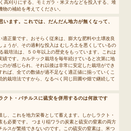
べく高刈りにする、モミガラ・米ヌカなどを投入する、堆
機物の補給を考えてください。
思います。これでは、だんだん地力が無くなって、
い適正量です。おそらく従来は、膨大な肥料や土壌改良
しょうが、その過剰な投入は むしろ土を悪くしているの
よる栽培法は、５０年以上の歴史をもっています。これは
実績です。カルテック栽培を毎年続けていると次第に地
たのが感じられ、それ以後は非常に安定した栽培ができ
すれば、全ての数値が過不足なく適正値に揃っていくこ
続的栽培法ですから、なるべく同じ田圃や畑で継続して
ラクト・バチルスに硫安を併用するのは何故です
殖し、これを地力栄養として蓄えます。しかしラクト・
素も必要です。 つまり稲ワラの炭素と硫安の窒素の両方
チルスが繁殖できないのです。この硫安の窒素は、米つ