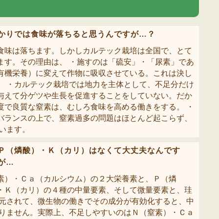
かりでは食味が落ちると思うんですが…？
食味は落ちます。しかしカルテック栽培は全国で、とて
ます。その理由は、 ・施すのは「硫安」・「尿素」であ
有機栄養）に変えて作物に吸収させている。これは決し
。 ・カルテック栽培では地力を主体として、不足分だけ
与えて分ゲツや生長を促進することをしていない。だか
度で良質な窒素は、むしろ食味を高める働きをする。 ・
バランスの上で、窒素過多の問題はほとんど起こらず、
います。
Ｐ（燐酸）・Ｋ（カリ）はなくて大丈夫なんです
が…
素）・Ｃａ（カルシウム）の２大栄養素と、Ｐ（燐
・Ｋ（カリ）の４種の中量要素、そして微量要素と、珪
還元されて、微生物の働きでその成分が有効化すると、中
ありません。実際上、不足しやすいのはＮ（窒素）・Ｃａ