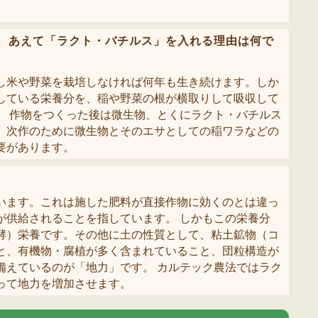
。
、あえて「ラクト・バチルス」を入れる理由は何で
し米や野菜を栽培しなければ何年も生き続けます。しか
している栄養分を、稲や野菜の根が横取りして吸収して
。 作物をつくった後は微生物、とくにラクト・バチルス
、次作のために微生物とそのエサとしての稲ワラなどの
要があります。
います。これは施した肥料が直接作物に効くのとは違っ
が供給されることを指しています。 しかもこの栄養分
酵）栄養です。その他に土の性質として、粘土鉱物（コ
と、有機物・腐植が多く含まれていること、団粒構造が
備えているのが「地力」です。 カルテック農法ではラク
って地力を増加させます。