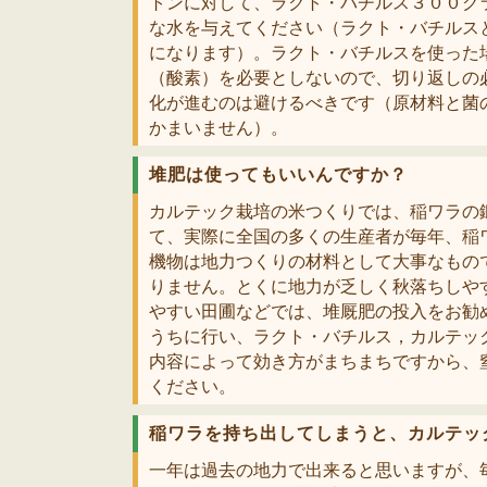
トンに対して、ラクト・バチルス３００グ
な水を与えてください（ラクト・バチルス
になります）。ラクト・バチルスを使った
（酸素）を必要としないので、切り返しの
化が進むのは避けるべきです（原材料と菌
かまいません）。
堆肥は使ってもいいんですか？
カルテック栽培の米つくりでは、稲ワラの
て、実際に全国の多くの生産者が毎年、稲
機物は地力つくりの材料として大事なもの
りません。とくに地力が乏しく秋落ちしや
やすい田圃などでは、堆厩肥の投入をお勧
うちに行い、ラクト・バチルス，カルテッ
内容によって効き方がまちまちですから、
ください。
稲ワラを持ち出してしまうと、カルテッ
一年は過去の地力で出来ると思いますが、