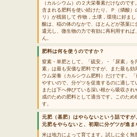
（カルシウム）の２大栄養素だけなのです
含まれる肥料を使い続けたり、Ｐ（燐酸）
リ）が残留して 作物，土壌，環境に好まし
酸は、稲の体のなかで、ほとんどが茎葉に
還元し、微生物の力で有効に再利用すれば
ん。
肥料は何を使うのですか？
窒素・単肥として、「硫安」・「尿素」を
素」は最も安価な肥料ですが、また最も効
ウム栄養（カルシウム肥料）だけです。 
やすいので、分ゲツを促進するのに適して
または下へ伸びている深い根から吸収され
成のための肥料として適当です。このため
す。
元肥（基肥）はやらないという話です
元肥をやらないと、初期に分ゲツが進ま
米は地力によって育てます。試しに全く無