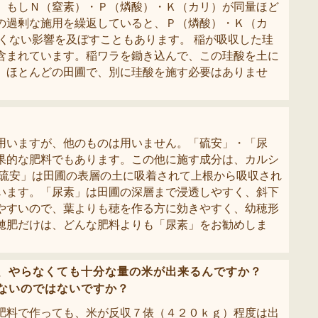
。もしＮ（窒素）・Ｐ（燐酸）・Ｋ（カリ）が同量ほど
の過剰な施用を繰返していると、Ｐ（燐酸）・Ｋ（カ
くない影響を及ぼすこともあります。 稲が吸収した珪
含まれています。稲ワラを鋤き込んで、この珪酸を土に
、ほとんどの田圃で、別に珪酸を施す必要はありませ
用いますが、他のものは用いません。「硫安」・「尿
果的な肥料でもあります。この他に施す成分は、カルシ
「硫安」は田圃の表層の土に吸着されて上根から吸収され
います。「尿素」は田圃の深層まで浸透しやすく、斜下
やすいので、葉よりも穂を作る方に効きやすく、幼穂形
穂肥だけは、どんな肥料よりも「尿素」をお勧めしま
が、やらなくても十分な量の米が出来るんですか？
ないのではないですか？
肥料で作っても、米が反収７俵（４２０ｋｇ）程度は出