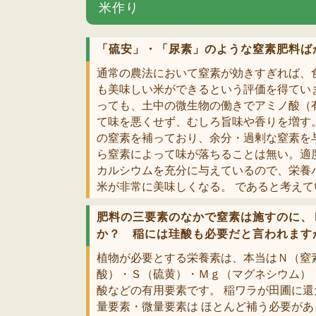
米作り
「硫安」・「尿素」のような窒素肥料ば
通常の農法において窒素が効きすぎれば、
も美味しい米ができるという評価を得てい
っても、土中の微生物の働きでアミノ酸（
て味を悪くせず、むしろ旨味や香りを増す
の窒素を補っており、余分・過剰な窒素を
ら窒素によって味が落ちることは無い。適
カルシウムを充分に与えているので、栄養
米が非常に美味しくなる。 であると考えて
肥料の三要素のなかで窒素は施すのに、
か？ 稲には珪酸も必要だと言われます
植物が必要とする栄養素は、本当はＮ（窒
酸）・Ｓ（硫黄）・Ｍｇ（マグネシウム）
酸などの有用要素です。 稲ワラが田圃に
量要素・微量要素は ほとんど補う必要が