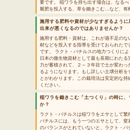
要です。 稲ワラを持ち出す場合は、なる
厩肥を投入する、草を鋤きこむ…など、有
施用する肥料や資材が少なすぎるように
出来が悪くなるのではありませんか？
施用する肥料・資材は、これが過不足のな
材などを投入する指導を受けておられたで
です。 ラクト・バチルスの地力つくりに
日本の微生物資材として最も長期にわたる
力が蓄積されて、２～３年目で土が変わっ
るようになります。もし詳しい土壌分析を
とがわかります。この栽培法は安定的な持
ください。
稲ワラを鋤きこむ「土つくり」の時に、
か？
ラクト・バチルスは稲ワラをエサとして繁
バチルスには、もう一つのエサとして、窒
のバランスがとれていないと、ラクト・バ