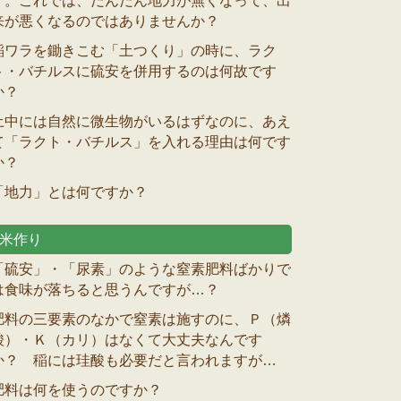
す。これでは、だんだん地力が無くなって、出
来が悪くなるのではありませんか？
稲ワラを鋤きこむ「土つくり」の時に、ラク
ト・バチルスに硫安を併用するのは何故です
か？
土中には自然に微生物がいるはずなのに、あえ
て「ラクト・バチルス」を入れる理由は何です
か？
「地力」とは何ですか？
米作り
「硫安」・「尿素」のような窒素肥料ばかりで
は食味が落ちると思うんですが…？
肥料の三要素のなかで窒素は施すのに、Ｐ（燐
酸）・Ｋ（カリ）はなくて大丈夫なんです
か？ 稲には珪酸も必要だと言われますが…
肥料は何を使うのですか？