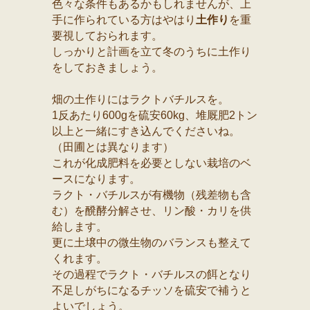
色々な条件もあるかもしれませんが、上
手に作られている方はやはり
土作り
を重
要視しておられます。
しっかりと計画を立て冬のうちに土作り
をしておきましょう。
畑の土作りにはラクトバチルスを。
1反あたり600gを硫安60kg、堆厩肥2トン
以上と一緒にすき込んでくださいね。
（田圃とは異なります）
これが化成肥料を必要としない栽培のベ
ースになります。
ラクト・バチルスが有機物（残差物も含
む）を醗酵分解させ、リン酸・カリを供
給します。
更に土壌中の微生物のバランスも整えて
くれます。
その過程でラクト・バチルスの餌となり
不足しがちになるチッソを硫安で補うと
よいでしょう。