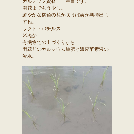
カルテック資材 一年目です。
開花までもう少し。
鮮やかな桃色の花が咲けば実が期待出ま
すね。
ラクト・バチルス
米ぬか
有機物での土づくりから
開花前のカルシウム施肥と濃縮酵素液の
灌水。