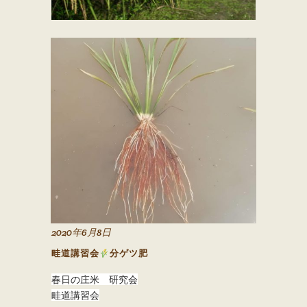
2020年6月8日
畦道講習会
分ゲツ肥
春日の庄米 研究会
畦道講習会