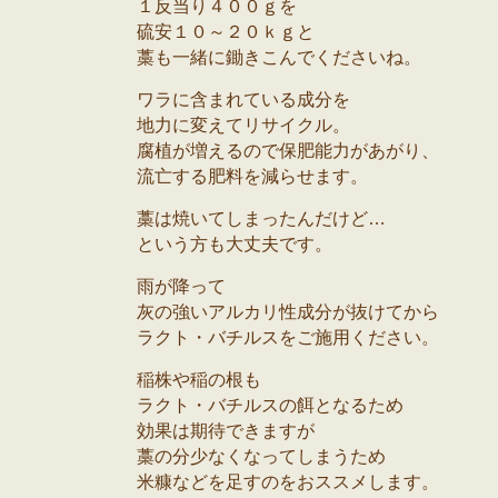
１反当り４００ｇを
硫安１０～２０ｋｇと
藁も一緒に鋤きこんでくださいね。
ワラに含まれている成分を
地力に変えてリサイクル。
腐植が増えるので保肥能力があがり、
流亡する肥料を減らせます。
藁は焼いてしまったんだけど…
という方も大丈夫です。
雨が降って
灰の強いアルカリ性成分が抜けてから
ラクト・バチルスをご施用ください。
稲株や稲の根も
ラクト・バチルスの餌となるため
効果は期待できますが
藁の分少なくなってしまうため
米糠などを足すのをおススメします。