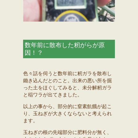
数年前に散布した籾がらが原
因！？
色々話を伺うと数年前に籾ガラを散布し
鋤き込んだとのこと。出来の悪い所を掘
った土をほぐしてみると、未分解籾ガラ
と稲ワラが出てきました。
以上の事から、部分的に窒素飢餓が起こ
り、玉ねぎが大きくならないと考えられ
ます。
玉ねぎの根の先端部分に肥料分が無く、